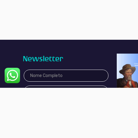
Newsletter
Aceito receber mensagens e
promoções a partir desse contato
Aceito
Não aceito