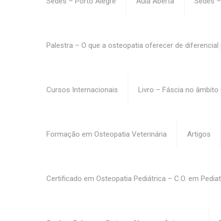
Sedes – Porto Alegre
Aula Aberta
Sedes –
Palestra – O que a osteopatia oferecer de diferencial
Cursos Internacionais
Livro – Fáscia no âmbito
Formação em Osteopatia Veterinária
Artigos
Certificado em Osteopatia Pediátrica – C.O. em Pediat