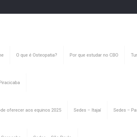
me
O que é Osteopatia?
Por que estudar no CBO
Tu
Piracicaba
ode oferecer aos equinos 2025
Sedes – Itajaí
Sedes – Pa