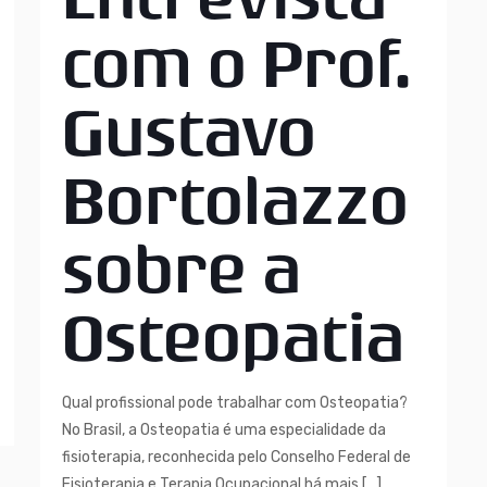
com o Prof.
Gustavo
Bortolazzo
sobre a
Osteopatia
Qual profissional pode trabalhar com Osteopatia?
No Brasil, a Osteopatia é uma especialidade da
fisioterapia, reconhecida pelo Conselho Federal de
Fisioterapia e Terapia Ocupacional há mais
[…]