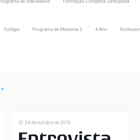
Programa de indicadores
Formação Completa Osteopatia
Estágio
Programa de Mentoria 2
4 Ano
Profissio
24 de outubro de 2012
Entrevista