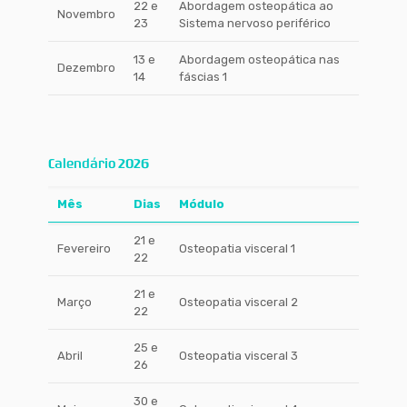
22 e
Abordagem osteopática ao
Novembro
23
Sistema nervoso periférico
13 e
Abordagem osteopática nas
Dezembro
14
fáscias 1
Calendário 2026
Mês
Dias
Módulo
21 e
Fevereiro
Osteopatia visceral 1
22
21 e
Março
Osteopatia visceral 2
22
25 e
Abril
Osteopatia visceral 3
26
30 e