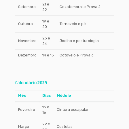
21 e
Setembro
Coxofemoral e Prova 2
22
19 e
Outubro
Tornozelo e pé
20
23 e
Novembro
Joelho e posturologia
24
Dezembro
14 e 15
Cotovelo e Prova 3
Calendário 2025
Mês
Dias
Módulo
15 e
Fevereiro
Cintura escapular
16
22 e
Março
Costelas