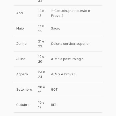
23
12 e
1ª Costela, punho, mão e
Abril
13
Prova 4
17 e
Maio
Sacro
18
21 e
Junho
Coluna cervical superior
22
19 e
Julho
ATM 1 e posturologia
20
23 e
Agosto
ATM 2 e Prova 5
24
20 e
Setembro
GOT
21
18 e
Outubro
BLT
19