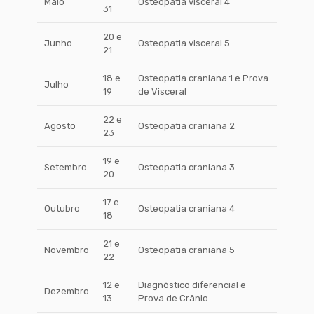
Maio
Osteopatia visceral 4
31
20 e
Junho
Osteopatia visceral 5
21
18 e
Osteopatia craniana 1 e Prova
Julho
19
de Visceral
22 e
Agosto
Osteopatia craniana 2
23
19 e
Setembro
Osteopatia craniana 3
20
17 e
Outubro
Osteopatia craniana 4
18
21 e
Novembro
Osteopatia craniana 5
22
12 e
Diagnóstico diferencial e
Dezembro
13
Prova de Crânio