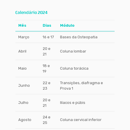
Calendário 2024
Mês
Dias
Módulo
Março
16 e 17
Bases da Osteopatia
20 e
Abril
Coluna lombar
21
18 e
Maio
Coluna torácica
19
22 e
Transições, diafragma e
Junho
23
Prova 1
20 e
Julho
Ilíacos e púbis
21
24 e
Agosto
Coluna cervical inferior
25